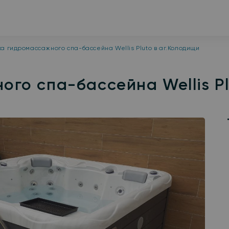
ка гидромассажного спа-бассейна Wellis Pluto в аг.Колодищи
го спа-бассейна Wellis Pl