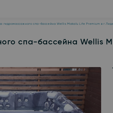
ка гидромассажного спа-бассейна Wellis Makalu Life Premium в г.Лид
го спа-бассейна Wellis Ma