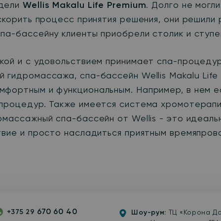
одели
Wellis Makalu Life Premium
. Долго не могл
ускорить процесс принятия решения, они решили
па-бассейну клиенты приобрели столик и ступе
пкой и с удовольствием принимает спа-процеду
 гидромассажа, спа-бассейн Wellis Makalu Lif
мфортным и функциональным. Например, в нем 
 процедур. Также имеется система хромотерапи
омассажный спа-бассейн от Wellis - это идеаль
твие и просто насладиться приятным времяпров
670 60 40
+375 29
Шоу-рум:
ТЦ «Корона До