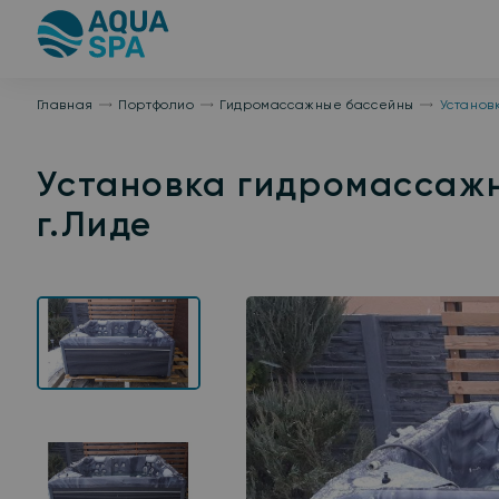
На
главную
Главная
Портфолио
Гидромассажные бассейны
Установ
Установка гидромассажно
г.Лиде