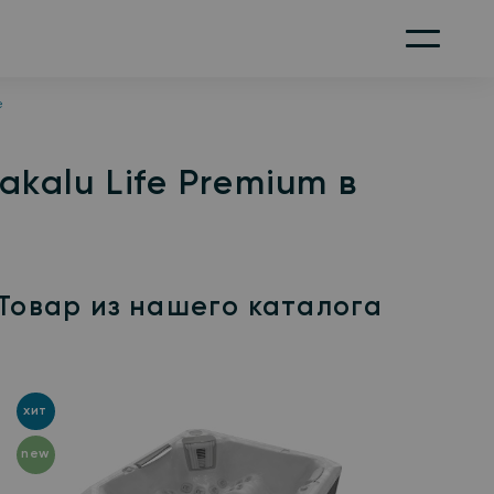
Меню
е
kalu Life Premium в
Товар из нашего каталога
хит
new