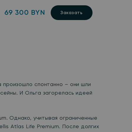
69 300 BYN
Заказать
а произошло спонтанно – они шли
сейны. И Ольга загорелась идеей
ium. Однако, учитывая ограниченные
lis Atlas Life Premium. После долгих