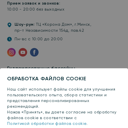
Прием заявок и звонков:
10:00 - 20:00 без выходных
Шоу-рум:
ТЦ «Корона Дом», г.Минск,
пр-т Независимости 154д, пав.42
Пн-вс с 10:00 до 20:00
Инстаграм
YouTube
Facebook
Гидромассажные бассейны
Плавательные бассейны
ОБРАБОТКА ФАЙЛОВ COOKIE
Сауны
Наш сайт использует файлы cookie для улучшения
Купели
пользовательского опыта, сбора статистики и
представления персонализированных
Павильоны
рекомендаций.
Бани
Нажав «Принять», вы даете согласие на обработку
файлов cookie в соответствии с
Ванны
Политикой обработки файлов cookie
.