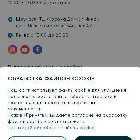
10:00 - 20:00 без выходных
Шоу-рум:
ТЦ «Корона Дом», г.Минск,
пр-т Независимости 154д, пав.42
Пн-вс с 10:00 до 20:00
Инстаграм
YouTube
Facebook
Гидромассажные бассейны
Плавательные бассейны
ОБРАБОТКА ФАЙЛОВ COOKIE
Сауны
Наш сайт использует файлы cookie для улучшения
Купели
пользовательского опыта, сбора статистики и
представления персонализированных
Павильоны
рекомендаций.
Бани
Нажав «Принять», вы даете согласие на обработку
файлов cookie в соответствии с
Ванны
Политикой обработки файлов cookie
.
Аксессуары