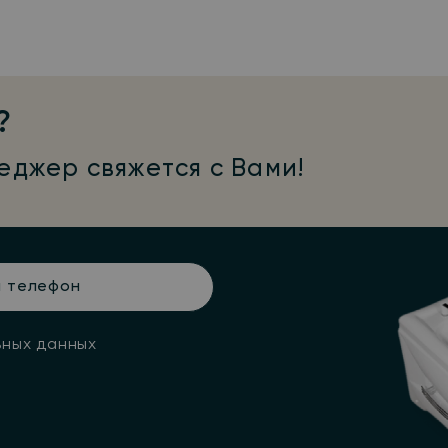
?
еджер свяжется с Вами!
н
ьных данных