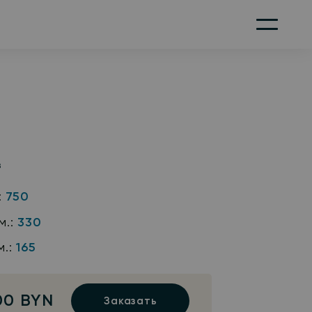
Меню
з
:
750
м.:
330
м.:
165
00 BYN
Заказать