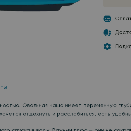
Опла
Дост
Подк
нты
остью. Овальная чаша имеет переменную глубин
хочется отдохнуть и расслабиться, есть удобны
ого спуска в воду. Важный плюс — они не сок