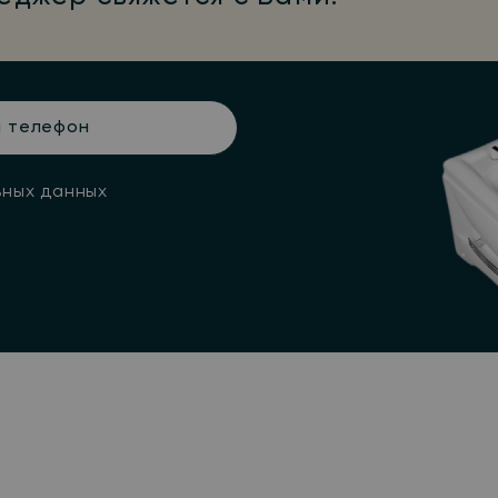
н
ьных данных