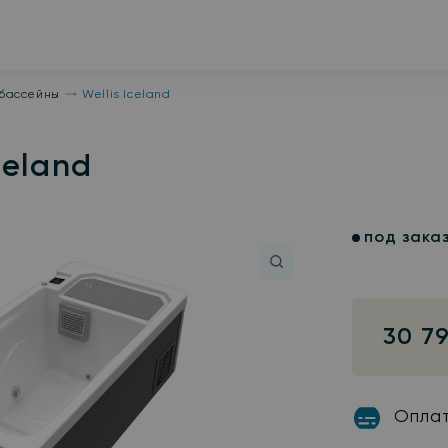
бассейны
Wellis Iceland
celand
под зака
30 7
Опла