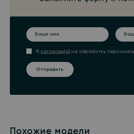
Ваше
Ваш
имя
телефо
Я
согласен(а)
на обработку персонал
Отправить
Похожие модели