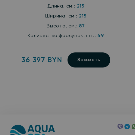
Длина, см.:
215
Ширина, см.:
215
Высота, см.:
87
Количество форсунок, шт.:
49
36 397 BYN
Заказать
Viber
Tele
W