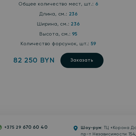
Общее количество мест, шт.:
6
Длина, см.:
236
Ширина, см.:
236
Высота, см.:
95
Количество форсунок, шт.:
59
82 250 BYN
Заказать
670 60 40
+375 29
Шоу-рум:
ТЦ «Корона До
gram
hatsApp
пр-т Независимости 154д