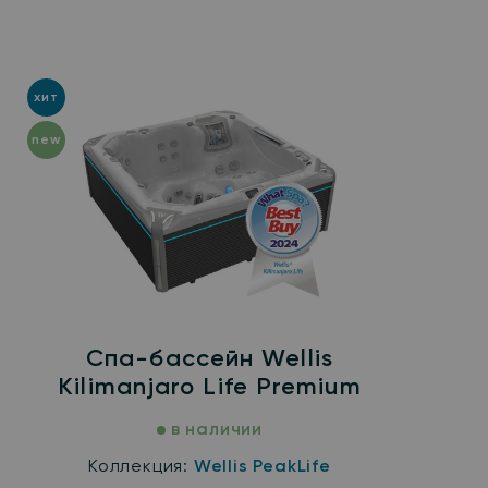
хит
new
Спа-бассейн Wellis
Kilimanjaro Life Premium
в наличии
Коллекция:
Wellis PeakLife