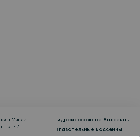
Гидромассажные бассейны
м», г.Минск,
, пав.42
Плавательные бассейны
Сауны