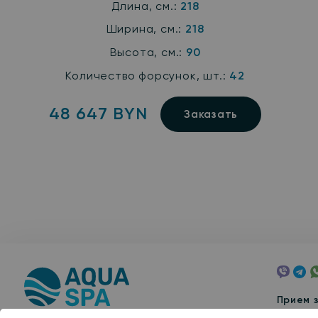
Длина, см.:
218
Ширина, см.:
218
Высота, см.:
90
Количество форсунок, шт.:
42
48 647 BYN
Заказать
Viber
Tele
W
Прием з
10:00 -