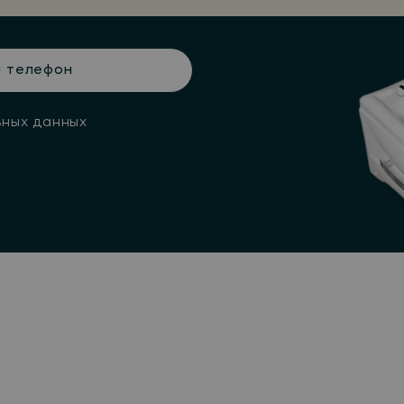
н
ьных данных