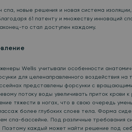
н спа, новые решения и новая система изоляци
агодаря 61 патенту и множеству инноваций спа-б
наконец-то стал доступен каждому.
овление
женеры Wellis учитывали особенности анатомич
унки для целенаправленного воздействия на т
ассейнах представлены форсунки с вращающими
евому потоку воды увеличивать приток крови к
ние тяжести в ногах, что в свою очередь умень
массаж более глубоких слоев тела. Форма сиде
ем спа-бассейне. Под различные требования с
 Поэтому каждый может найти решение под себ