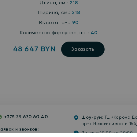
Длина, см.:
218
Ширина, см.:
218
Высота, см.:
90
Количество форсунок, шт.:
40
48 647 BYN
Заказать
670 60 40
+375 29
Шоу-рум:
ТЦ «Корона До
gram
hatsApp
пр-т Независимости 154д
аявок и звонков:
Пн-вс с 10:00 до 20:00
 20:00 без выходных