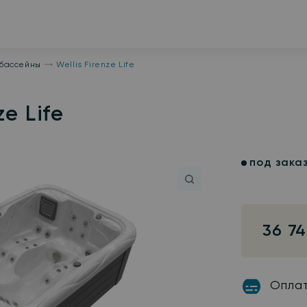
бассейны
Wellis Firenze Life
e Life
под зака
36 7
Опла